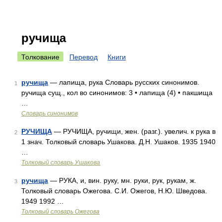
ручища
Толкование
Перевод
Книги
ручища
— лапища, рука Словарь русских синонимов.
1
ручища сущ., кол во синонимов: 3 • лапища (4) • пакшища
…
Словарь синонимов
РУЧИЩА
— РУЧИЩА, ручищи, жен. (разг.). увелич. к рука в
2
1 знач. Толковый словарь Ушакова. Д.Н. Ушаков. 1935 1940
…
Толковый словарь Ушакова
ручища
— РУКА, и, вин. руку, мн. руки, рук, рукам, ж.
3
Толковый словарь Ожегова. С.И. Ожегов, Н.Ю. Шведова.
1949 1992 …
Толковый словарь Ожегова