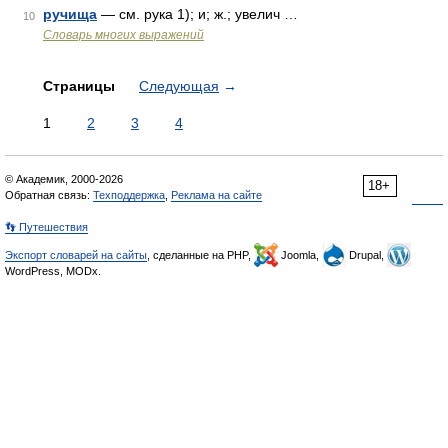
ручища
— см. рука 1); и; ж.; увелич …
10
Словарь многих выражений
Страницы
Следующая
→
1
2
3
4
© Академик, 2000-2026
18+
Обратная связь:
Техподдержка
,
Реклама на сайте
👣 Путешествия
Экспорт словарей на сайты
, сделанные на PHP,
Joomla,
Drupal,
WordPress, MODx.