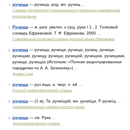
ручища
— ручища, род. мн. ручищ …
4
Словарь трудностей произношения и ударения в современном
русском языке
Ручища
— ж. разг. увелич. к сущ. рука I 1., 2. Толковый
5
словарь Ефремовой. Т. Ф. Ефремова. 2000 …
Современный толковый словарь русского языка Ефремовой
ручища
— ручища, ручищи, ручищи, ручищ, ручище,
6
ручищам, ручищу, ручищи, ручищей, ручищею, ручищами,
ручище, ручищах (Источник: «Полная акцентуированная
парадигма по А. А. Зализняку») …
Формы слов
ручища
— руч ища, и, твор. п. ей …
7
Русский орфографический словарь
ручища
— (1 ж), Тв. ручи/щей; мн. ручи/щи, Р. ручи/щ …
8
Орфографический словарь русского языка
ручища
— см. Рука …
9
Энциклопедический словарь